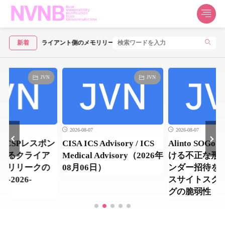
検証におけるクライアント側のメモリリークの脆弱性（CVE-2026-54876）
新着
JVN
JVN
2026-08-07
2026-08-07
のOCSPレスポン
CISA ICS Advisory / ICS
Alinto SOGo 
けるクライア
Medical Advisory（2026年
ける不正な形式
モリリークの
08月06日）
ンダー招待を
-2026-
スサイトスク
グの脆弱性