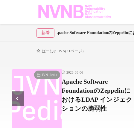
Apache Software FoundationのZeppelinにおけ
新着
JVN(31ページ)
ほーむ
2026-08-06
JVN iPedia
rom
Apache Software
ング
FoundationのZeppelinに
おけるLDAP インジェク
ションの脆弱性