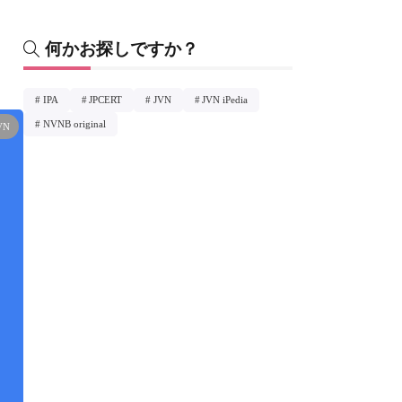
何かお探しですか？
IPA
JPCERT
JVN
JVN iPedia
NVNB original
VN